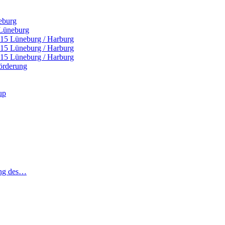
eburg
 Lüneburg
U15 Lüneburg / Harburg
U15 Lüneburg / Harburg
U15 Lüneburg / Harburg
örderung
up
ung des…