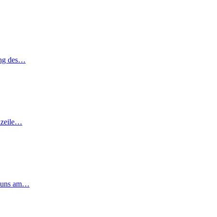
ung des…
nzeile…
t uns am…