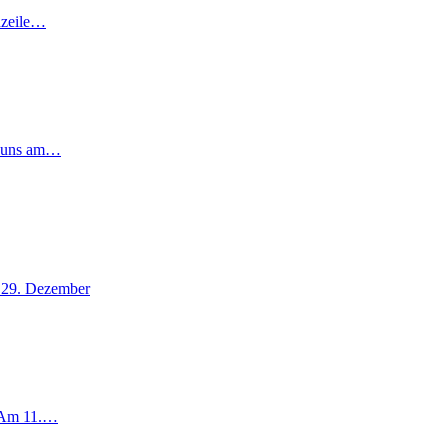
nzeile…
t uns am…
 29. Dezember
 Am 11.…